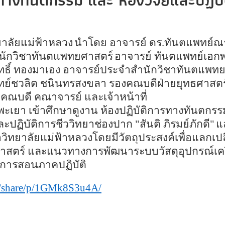
รทางทันตกรรม และ ห้องวิจัยและปฏิบั
าลัยแม่ฟ้าหลวง
นำโดย อาจารย์ ดร
.
ทันตแพทย์ณร
นักวิชาทันตแพทยศาสตร์
อาจารย์ ทันตแพทย์เอก
ทธิ์ ทองมาเอง อาจารย์ประจำสำนักวิชาทันตแพทย
พทย์ชวลิต ชนินทรสงขลา รองคณบดีฝ่ายยุทธศาสต
วยคณบดี คณาจารย์ และเจ้าหน้าที่
เยา เข้าศึกษาดูงาน ห้องปฏิบัติการทางทันตกรร
ละปฏิบัติการชีววิทยาช่องปาก "สันติ ภิรมย์ภักดี"
แ
ทยาลัยแม่ฟ้าหลวงโดยมีวัตถุประสงค์เพื่อแลกเปลี่
าศาสตร์ และแนวทางการพัฒนาระบบวัสดุอุปกรณ์เครื
นการสอนภาคปฏิบัต
share/p/
1
GMk
8
S
3
u
4
A/