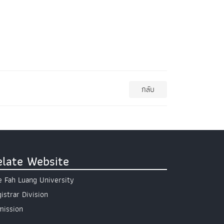
กลับ
elate Website
 Fah Luang University
istrar Division
mission