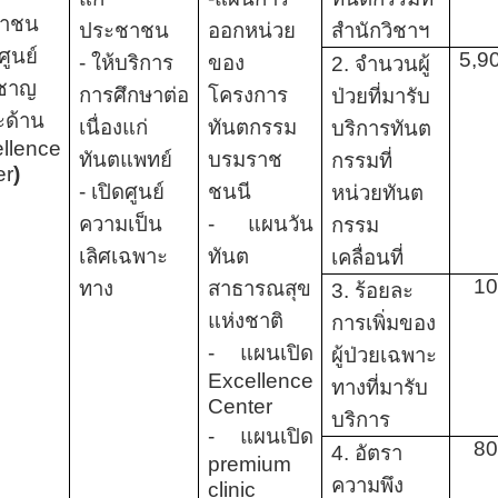
าชน
ประชาชน
ออกหน่วย
สำนักวิชาฯ
งศูนย์
5
,
9
- ให้บริการ
ของ
2. จำนวนผู้
วชาญ
การศึกษาต่อ
โครงการ
ป่วยที่มารับ
ะด้าน
เนื่องแก่
ทันตกรรม
บริการทันต
llence
ทันตแพทย์
บรมราช
กรรมที่
er
)
- เปิดศูนย์
ชนนี
หน่วยทันต
ความเป็น
- แผนวัน
กรรม
เลิศเฉพาะ
ทันต
เคลื่อนที่
1
ทาง
สาธารณสุข
3. ร้อยละ
แห่งชาติ
การเพิ่มของ
- แผนเปิด
ผู้ป่วยเฉพาะ
Excellence
ทางที่มารับ
Center
บริการ
- แผนเปิด
8
4. อัตรา
premium
ความพึง
clinic