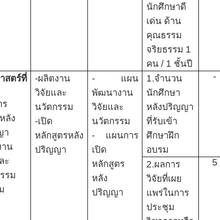
นักศึกษาดี
เด่น ด้าน
คุณธรรม
จริยธรรม 1
คน / 1 ชั้นปี
-
าสตร์ที่
-ผลิตงาน
- แผน
1.จำนวน
วิจัยและ
พัฒนางาน
นักศึกษา
าร
นวัตกรรม
วิจัยและ
หลังปริญญา
หลัง
-เปิด
นวัตกรรม
ที่รับเข้า
ญา
หลักสูตรหลัง
- แผนการ
ศึกษาฝึก
งาน
ปริญญา
เปิด
อบรม
และ
5
หลักสูตร
2.ผลการ
กรรม
หลัง
วิจัยที่เผย
คม
ปริญญา
แพร่ในการ
ประชุม