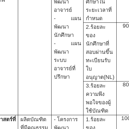
พัฒนา
ศึกษาใน
อาจารย์
ระยะเวลาที่
- แผน
กำหนด
9
พัฒนา
2.ร้อยละ
นักศึกษา
ของ
- แผน
นักศึกษาที่
พัฒนา
สอบผ่านขึ้น
ระบบ
ทะเบียนรับ
อาจารย์ที่
ใบ
ปรึกษา
อนุญาต(
NL
)
8
3.ร้อยละ
ความพึง
พอใจของผู้
ใช้บัณฑิต
10
าสตร์ที่
ผลิตบัณฑิต
- โครงการ
1.ร้อยละ
ที่มีคุณธรรม
พัฒนา
ของ