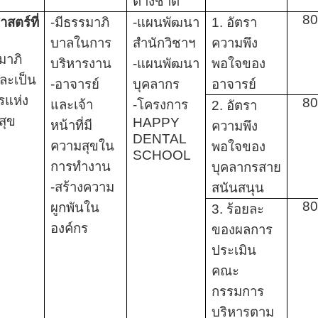
ต่างชาติ
8
าสตร์ที่
-มีธรรมาภิ
-แผนพัฒนา
1
. อัตรา
บาลในการ
สำนักวิชาฯ
ความพึง
มาภิ
บริหารงาน
-แผนพัฒนา
พอใจของ
ละเป็น
-อาจารย์
บุคลากร
อาจารย์
รแห่ง
8
และเจ้า
-โครงการ
2. อัตรา
สุข
HAPPY
หน้าที่มี
ความพึง
DENTAL
ความสุขใน
พอใจของ
SCHOOL
การทำงาน
บุคลากรสาย
-สร้างความ
สนันสนุน
8
ผูกพันใน
3. ร้อยละ
องค์กร
ของผลการ
ประเมิน
คณะ
กรรมการ
บริหารตาม