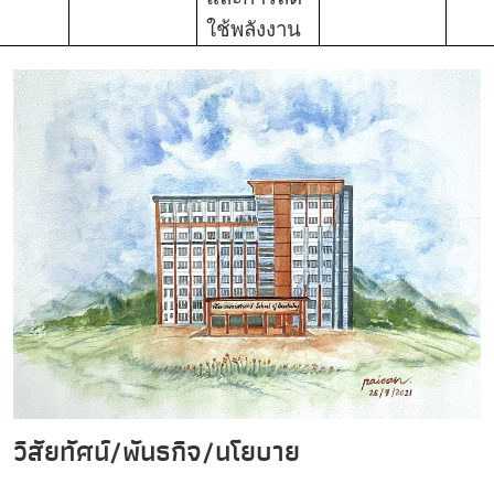
ใช้พลังงาน
วิสัยทัศน์/พันธกิจ/นโยบาย