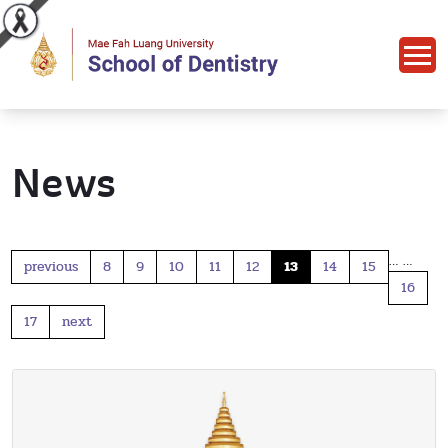
News
…
…
previous
8
9
10
11
12
13
14
15
16
17
next