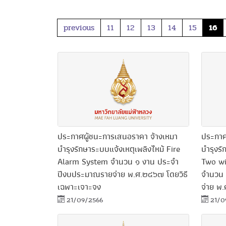
previous
11
12
13
14
15
16
ประกาศผู้ชนะการเสนอราคา จ้างเหมา
ประกาศ
บำรุงรักษาระบบแจ้งเหตุเพลิงไหม้ Fire
บำรุงร
Alarm System จำนวน ๑ งาน ประจำ
Two wi
ปีงบประมาณรายจ่าย พ.ศ.๒๔๖๗ โดยวิธี
จำนวน 
เฉพาะเจาะจง
จ่าย พ
21/09/2566
21/0