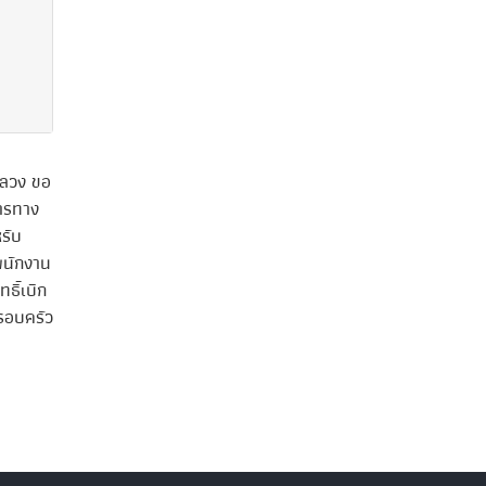
หลวง ขอ
การทาง
รับ
นักงาน
ธิ์เบิก
รอบครัว